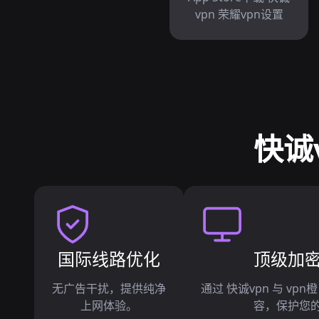
vpn 荣耀vpn设置
快诚
国际线路优化
顶级加
无广告干扰，提供纯净
通过 快诚vpn 与 vp
上网体验。
容，保护您