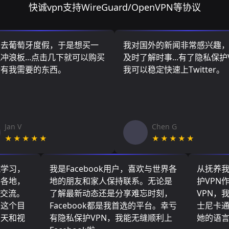
快诚vpn支持WireGuard/OpenVPN等协议
算去葡萄牙度假，于是想买一
我对国外的新闻非常感兴趣
冲浪板...点击几下就可以购买
及时了解时事...有了隐私保护
所有我需要的东西。
我可以稳定快速上Twitter。
Jan V
Chen G
★★★★★
★★★★★
院学习，
我是Facebook用户，喜欢与世界各
从抚养
界各地，
地的朋友和家人保持联系。无论是
护VPN
们交流。
了解最新动态还是分享难忘时刻，
VPN，
了这个目
Facebook都是我首选的平台。幸亏
士尼卡
聊天和视
有隐私保护VPN，我能无缝顺利上
她的语