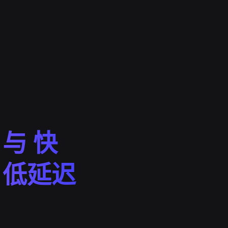
与 快
，低延迟