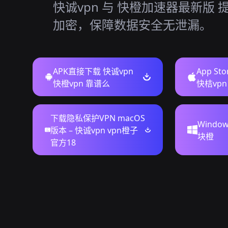
快诚vpn 与 快橙加速器最新版 
加密，保障数据安全无泄漏。
APK直接下载 快诚vpn
App St
快橙vpn 靠谱么
快桔vpn
下载隐私保护VPN macOS
Windo
版本 – 快诚vpn vpn橙子
块橙
官方18